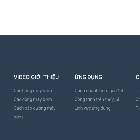
VIDEO GIỚI THIỆU
ỨNG DỤNG
C
Các hãng máy bơm
Chọn nhanh bơm gia đình
Th
Các dòng máy bơm
Công trình trên thế giới
C
Cách bảo dưỡng máy
Lĩnh vực ứng dụng
Ti
bơm