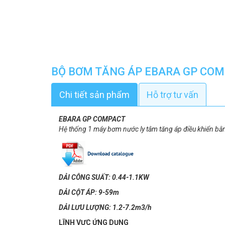
BỘ BƠM TĂNG ÁP EBARA GP CO
Chi tiết sản phẩm
Hỗ trợ tư vấn
EBARA GP COMPACT
Hệ thống 1 máy bơm nước ly tâm tăng áp điều khiển bằ
DẢI CÔNG SUẤT: 0.44-1.1KW
DẢI CỘT ÁP: 9-59m
DẢI LƯU LƯỢNG: 1.2-7.2m3/h
LĨNH VỰC ỨNG DỤNG