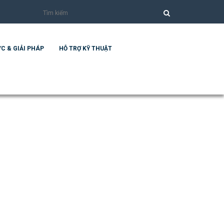
C & GIẢI PHÁP
HỖ TRỢ KỸ THUẬT