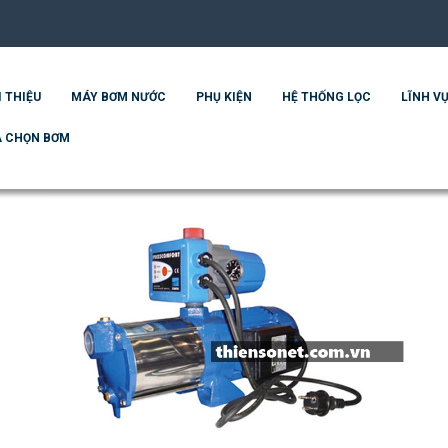
I THIỆU
MÁY BƠM NƯỚC
PHỤ KIỆN
HỆ THỐNG LỌC
LĨNH VỰ
 CHỌN BƠM