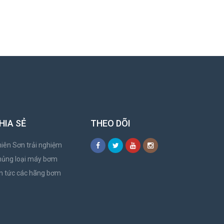
HIA SẺ
THEO DÕI
iên Sơn trải nghiệm
hủng loại máy bơm
n tức các hãng bơm