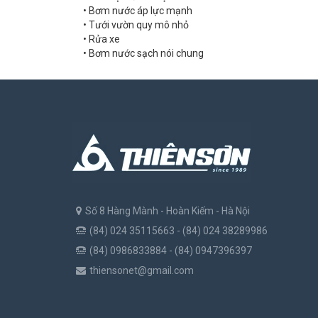
• Bơm nước áp lực mạnh
• Tưới vườn quy mô nhỏ
• Rửa xe
• Bơm nước sạch nói chung
Số 8 Hàng Mành - Hoàn Kiếm - Hà Nội
(84) 024 35115663 - (84) 024 38289986
(84) 0986833884 - (84) 0947396397
thiensonet@gmail.com