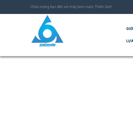
Chào mừng bạn đến với máy bơm nước Thiên Sơn!
GIỚ
LỰA