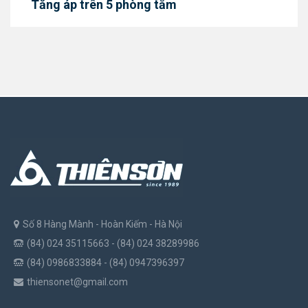
Tăng áp trên 5 phòng tắm
Số 8 Hàng Mành - Hoàn Kiếm - Hà Nội
(84) 024 35115663 - (84) 024 38289986
(84) 0986833884 - (84) 0947396397
thiensonet@gmail.com