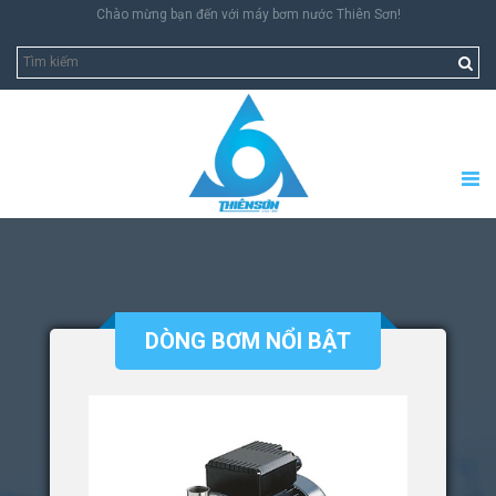
Chào mừng bạn đến với máy bơm nước Thiên Sơn!
DÒNG BƠM NỔI BẬT