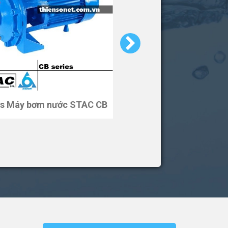
es Máy bơm nước STAC CB
Series Máy bơm nước