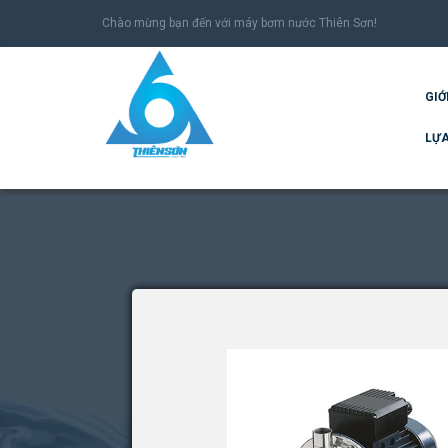
Chào mừng bạn đến với máy bơm nước Thiên Sơn!
GIỚ
LỰA