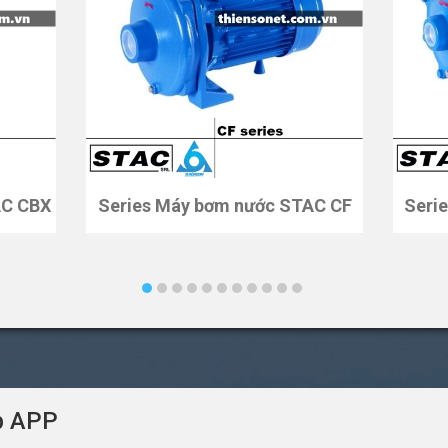
AC CBX
Series Máy bơm nước STAC CF
Seri
p APP