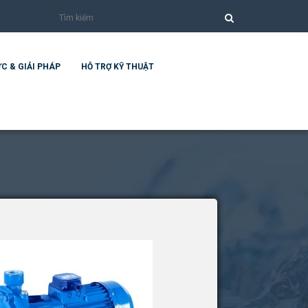
C & GIẢI PHÁP
HỖ TRỢ KỸ THUẬT