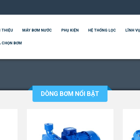
I THIỆU
MÁY BƠM NƯỚC
PHỤ KIỆN
HỆ THỐNG LỌC
LĨNH VỰ
 CHỌN BƠM
DÒNG BƠM NỔI BẬT