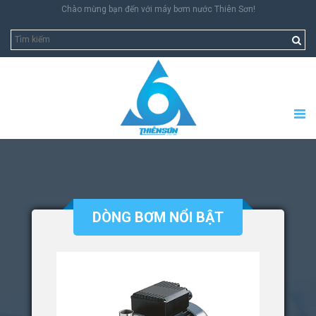
Chào mừng bạn đến với máy bơm nước Thiên Sơn!
DÒNG BƠM NỔI BẬT