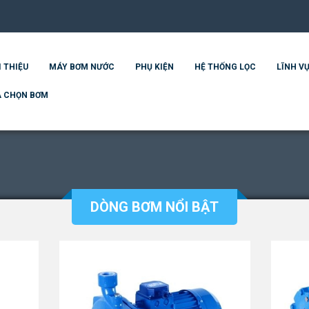
I THIỆU
MÁY BƠM NƯỚC
PHỤ KIỆN
HỆ THỐNG LỌC
LĨNH VỰ
 CHỌN BƠM
DÒNG BƠM NỔI BẬT