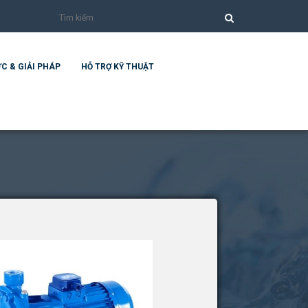
C & GIẢI PHÁP
HỖ TRỢ KỸ THUẬT