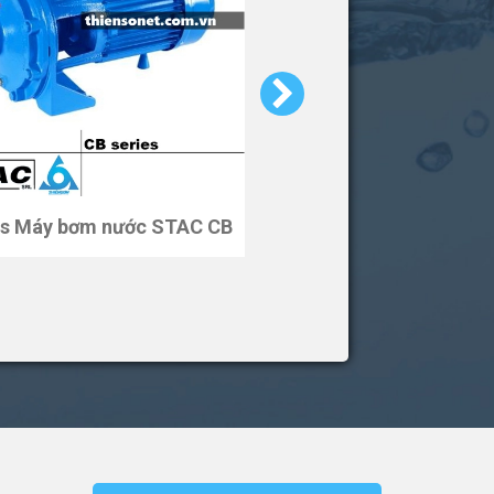
es Máy bơm nước STAC CB
Series Máy bơm nước