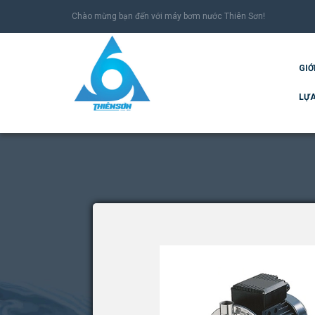
Chào mừng bạn đến với máy bơm nước Thiên Sơn!
GIỚ
LỰA