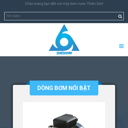
Chào mừng bạn đến với máy bơm nước Thiên Sơn!
DÒNG BƠM NỔI BẬT