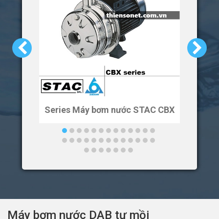
Series Máy bơm nước STAC CBX
Ser
Máy bơm nước DAB tự mồi