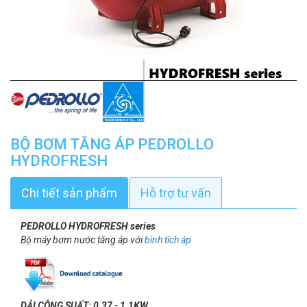
BỘ BƠM TĂNG ÁP PEDROLLO
HYDROFRESH
Chi tiết sản phẩm
Hỗ trợ tư vấn
PEDROLLO HYDROFRESH​​ series
Bộ máy bơm nước tăng áp với
b
ình tích áp
DẢI CÔNG SUẤT: 0.37 - 1.1KW