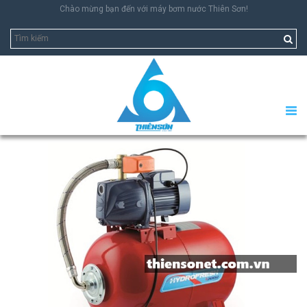
Chào mừng bạn đến với máy bơm nước Thiên Sơn!