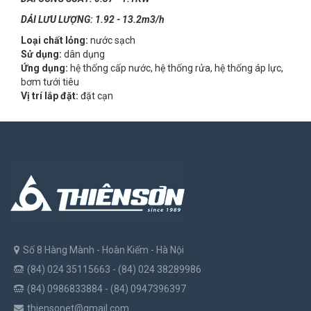
DẢI LƯU LƯỢNG: 1.92 - 13.2m3/h
Loại chất lỏng:
nước sạch
Sử dụng:
dân dụng
Ứng dụng:
hệ thống cấp nước, hệ thống rửa, hệ thống áp lực,
bơm tưới tiêu
Vị trí lắp đặt:
đặt cạn
Số 8 Hàng Mành - Hoàn Kiếm - Hà Nội
(84) 024 35115663 - (84) 024 38289986
(84) 0986833884 - (84) 0947396397
thiensonet@gmail.com