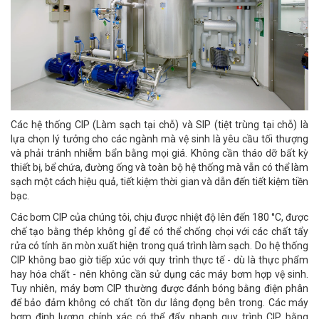
Các hệ thống CIP (Làm sạch tại chỗ) và SIP (tiệt trùng tại chỗ) là
lựa chọn lý tưởng cho các ngành mà vệ sinh là yêu cầu tối thượng
và phải tránh nhiễm bẩn bằng mọi giá. Không cần tháo dỡ bất kỳ
thiết bị, bể chứa, đường ống và toàn bộ hệ thống mà vẫn có thể làm
sạch một cách hiệu quả, tiết kiệm thời gian và dẫn đến tiết kiệm tiền
bạc.
Các bơm CIP của chúng tôi, chịu được nhiệt độ lên đến 180 °C, được
chế tạo bằng thép không gỉ để có thể chống chọi với các chất tẩy
rửa có tính ăn mòn xuất hiện trong quá trình làm sạch. Do hệ thống
CIP không bao giờ tiếp xúc với quy trình thực tế - dù là thực phẩm
hay hóa chất - nên không cần sử dụng các máy bơm hợp vệ sinh.
Tuy nhiên, máy bơm CIP thường được đánh bóng bằng điện phân
để bảo đảm không có chất tồn dư lắng đọng bên trong. Các máy
bơm định lượng chính xác có thể đẩy nhanh quy trình CIP bằng