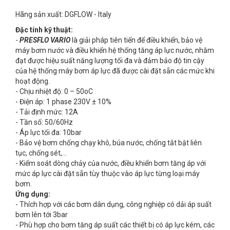
Hãng sản xuất: DGFLOW - Italy
Đặc tính kỹ thuật:
-
PRESFLO VARIO
là giải pháp tiên tiến để điều khiển, bảo vệ
máy bơm nước và điều khiển hệ thống tăng áp lực nước, nhằm
đạt được hiệu suất năng lượng tối đa và đảm bảo độ tin cậy
của hệ thống máy bơm áp lực đã được cài đặt sẵn các mức khi
hoạt động.
- Chịu nhiệt độ: 0 – 50oC
- Điện áp: 1 phase 230V ± 10%
- Tải định mức: 12A
- Tần số: 50/60Hz
- Áp lực tối đa: 10bar
- Bảo vệ bơm chống chạy khô, búa nước, chống tắt bật liên
tục, chống sét,...
- Kiểm soát dòng chảy của nước, điều khiển bơm tăng áp với
mức áp lực cài đặt sẵn tùy thuộc vào áp lực từng loại máy
bơm.
Ứng dụng:
- Thích hợp với các bơm dân dụng, công nghiệp có dải áp suất
bơm lên tới 3bar
- Phù hợp cho bơm tăng áp suất các thiết bị có áp lực kém, các