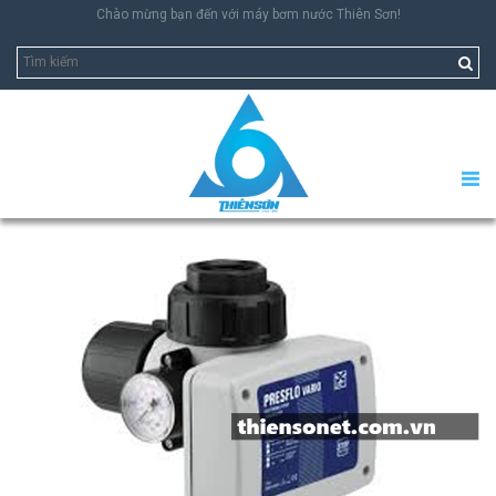
Chào mừng bạn đến với máy bơm nước Thiên Sơn!