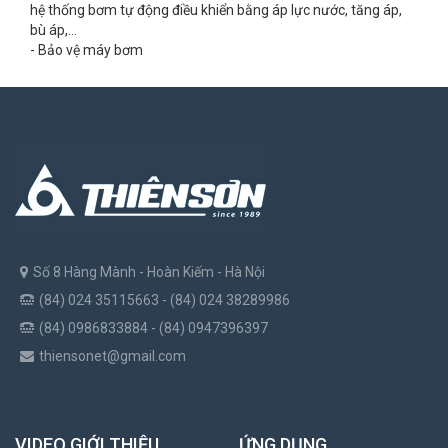
hệ thống bơm tự động điều khiển bằng áp lực nước, tăng áp,
bù áp,…
- Bảo vệ máy bơm
Số 8 Hàng Mành - Hoàn Kiếm - Hà Nội
(84) 024 35115663 - (84) 024 38289986
(84) 0986833884 - (84) 0947396397
thiensonet@gmail.com
VIDEO GIỚI THIỆU
ỨNG DỤNG