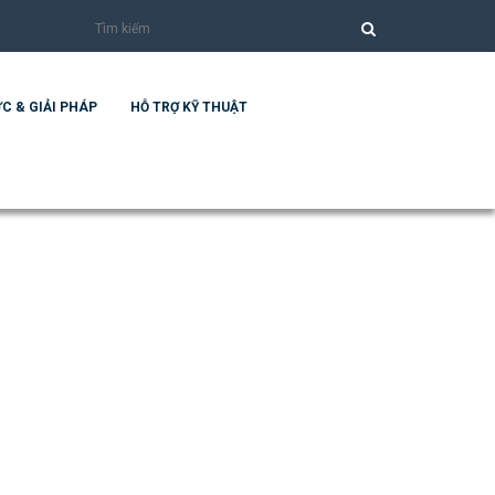
C & GIẢI PHÁP
HỖ TRỢ KỸ THUẬT