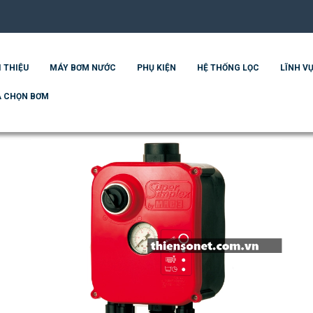
I THIỆU
MÁY BƠM NƯỚC
PHỤ KIỆN
HỆ THỐNG LỌC
LĨNH VỰ
 CHỌN BƠM