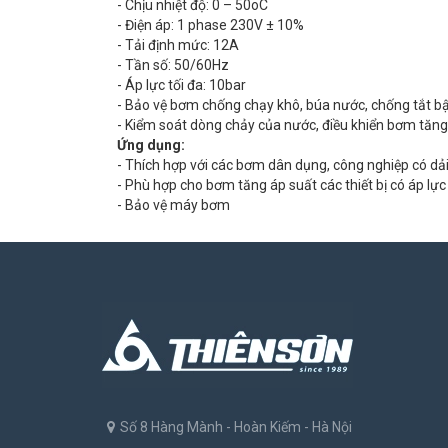
- Chịu nhiệt độ: 0 – 50oC
- Điện áp: 1 phase 230V ± 10%
- Tải định mức: 12A
- Tần số: 50/60Hz
- Áp lực tối đa: 10bar
- Bảo vệ bơm chống chạy khô, búa nước, chống tắt bật 
- Kiểm soát dòng chảy của nước, điều khiển bơm tăng 
Ứng dụng:
- Thích hợp với các bơm dân dụng, công nghiệp có dải
- Phù hợp cho bơm tăng áp suất các thiết bị có áp lự
- Bảo vệ máy bơm
Số 8 Hàng Mành - Hoàn Kiếm - Hà Nội