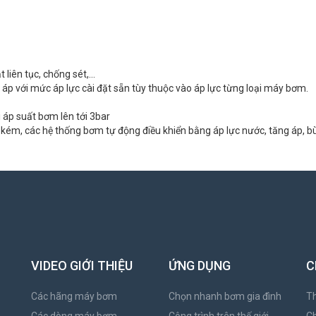
liên tục, chống sét,...
áp với mức áp lực cài đặt sẵn tùy thuộc vào áp lực từng loại máy bơm.
 áp suất bơm lên tới 3bar
c kém, các hệ thống bơm tự động điều khiển bằng áp lực nước, tăng áp, b
VIDEO GIỚI THIỆU
ỨNG DỤNG
C
Các hãng máy bơm
Chọn nhanh bơm gia đình
Th