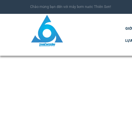
Chào mừng bạn đến với máy bơm nước Thiên Sơn!
GIỚ
LỰA