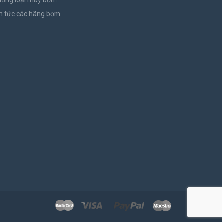
hủng loại máy bơm
n tức các hãng bơm