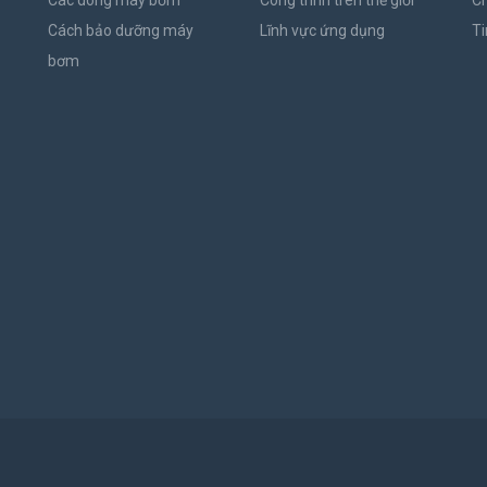
Các dòng máy bơm
Công trình trên thế giới
C
Cách bảo dưỡng máy
Lĩnh vực ứng dụng
Ti
bơm