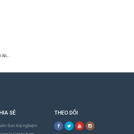
ù áp,…
HIA SẺ
THEO DÕI
iên Sơn trải nghiệm