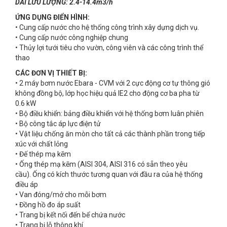
DẢI LƯU LƯỢNG: 2.4-14.4m3/h
ỨNG DỤNG ĐIỂN HÌNH:
• Cung cấp nước cho hệ thống công trình xây dựng dịch vụ.
• Cung cấp nước công nghiệp chung
• Thủy lợi tưới tiêu cho vườn, công viên và các công trình thể
thao
CÁC ĐƠN VỊ THIẾT BỊ:
• 2 máy bơm nước Ebara - CVM với 2 cực động cơ tự thông gió
không đồng bộ, lớp học hiệu quả IE2 cho động cơ ba pha từ
0.6 kW
• Bộ điều khiển: bảng điều khiển với hệ thống bơm luân phiên
• Bộ công tắc áp lực điện tử
• Vật liệu chống ăn mòn cho tất cả các thành phần trong tiếp
xúc với chất lỏng
• Đế thép mạ kẽm
• Ống thép mạ kẽm (AISI 304, AISI 316 có sẵn theo yêu
cầu). Ống có kích thước tương quan với đầu ra của hệ thống
điều áp
• Van đóng/mở cho mỗi bơm
• Đồng hồ đo áp suất
• Trang bị kết nối đến bể chứa nước
• Trang bị lỗ thông khí