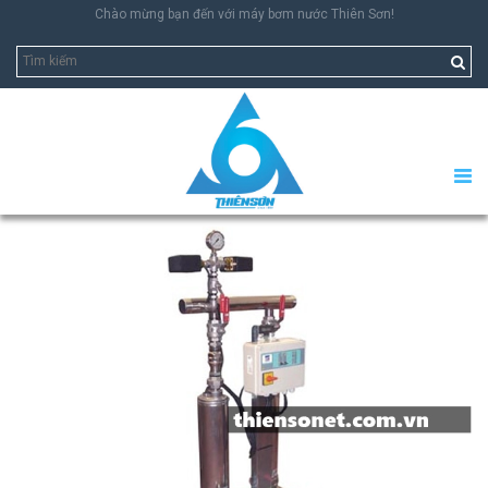
Chào mừng bạn đến với máy bơm nước Thiên Sơn!