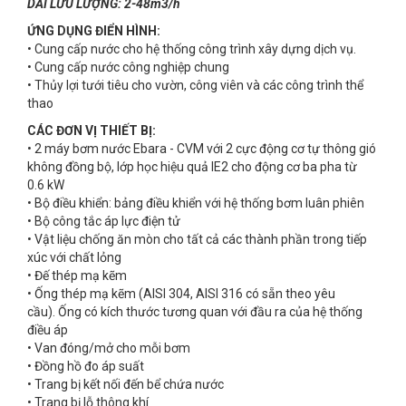
DẢI LƯU LƯỢNG: 2-48m3/h
ỨNG DỤNG ĐIỂN HÌNH:
• Cung cấp nước cho hệ thống công trình xây dựng dịch vụ.
• Cung cấp nước công nghiệp chung
• Thủy lợi tưới tiêu cho vườn, công viên và các công trình thể
thao
CÁC ĐƠN VỊ THIẾT BỊ:
• 2 máy bơm nước Ebara - CVM với 2 cực động cơ tự thông gió
không đồng bộ, lớp học hiệu quả IE2 cho động cơ ba pha từ
0.6 kW
• Bộ điều khiển: bảng điều khiển với hệ thống bơm luân phiên
• Bộ công tắc áp lực điện tử
• Vật liệu chống ăn mòn cho tất cả các thành phần trong tiếp
xúc với chất lỏng
• Đế thép mạ kẽm
• Ống thép mạ kẽm (AISI 304, AISI 316 có sẵn theo yêu
cầu). Ống có kích thước tương quan với đầu ra của hệ thống
điều áp
• Van đóng/mở cho mỗi bơm
• Đồng hồ đo áp suất
• Trang bị kết nối đến bể chứa nước
• Trang bị lỗ thông khí