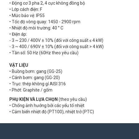
• Động cơ 3 pha 2, 4 cực không đồng bộ
• Lớp cách điện: F
• Mức bảo vệ: IP55
• Tốc độ vòng quay: 1450 - 2900 rpm
• Nhiệt độ môi trường: 40 ° C
• Điện áp:
- 3 ~ 230 / 400V ± 10% (đối với công suất ≤ 4 kW)
- 3 ~ 400 / 690V ± 10% (đối với công suất > 4 kW)
• Tần số: 50 Hz (60Hz theo yêu cầu)
VẬT LIỆU
• Buồng bơm: gang (GG-25)
• Cánh bơm: gang (GG-20)
• Trục: thép không gỉ AISI 316
• Phớt: Graphite / gốm
PHỤ KIỆN VÀ LỰA CHỌN
(theo yêu cầu)
• Chống ảnh hưởng bởi các yếu tố nhiệt
• Cảm biến nhiệt độ (PT100), nhiệt trở (PTC)