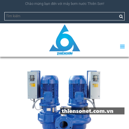
Chào mừng bạn đến với máy bơm nước Thiên Sơn!