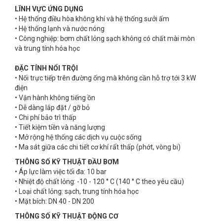
LĨNH VỰC ỨNG DỤNG
• Hệ thống điều hòa không khí và hệ thống sưởi ấm
• Hệ thống lạnh và nước nóng
• Công nghiệp: bơm chất lỏng sạch không có chất mài mòn
và trung tính hóa học
ĐẶC TÍNH NỔI TRỘI
• Nối trực tiếp trên đường ống mà không cần hỗ trợ tới 3 kW
điện
• Vận hành không tiếng ồn
• Dễ dàng lắp đặt / gỡ bỏ
• Chi phí bảo trì thấp
• Tiết kiệm tiền và năng lượng
• Mở rộng hệ thống các dịch vụ cuộc sống
• Ma sát giữa các chi tiết cơ khí rất thấp (phớt, vòng bi)
THÔNG SỐ KỸ THUẬT ĐẦU BƠM
• Áp lực làm việc tối đa: 10 bar
• Nhiệt độ chất lỏng: -10 - 120 ° C (140 ° C theo yêu cầu)
• Loại chất lỏng: sạch, trung tính hóa học
• Mặt bích: DN 40 - DN 200
THÔNG SỐ KỸ THUẬT ĐỘNG CƠ