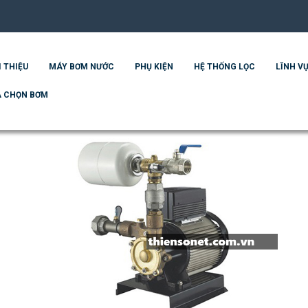
I THIỆU
MÁY BƠM NƯỚC
PHỤ KIỆN
HỆ THỐNG LỌC
LĨNH VỰ
 CHỌN BƠM