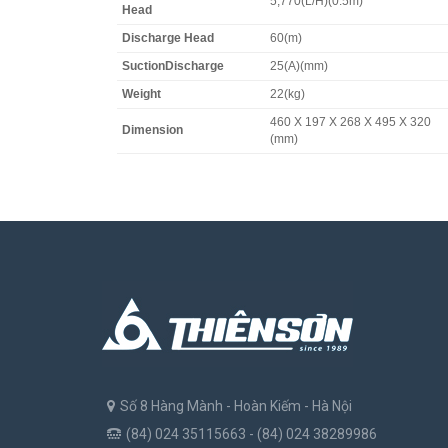
5,770(L/H)(0.5m)
Head
Discharge Head
60(m)
SuctionDischarge
25(A)(mm)
Weight
22(kg)
460 X 197 X 268 X 495 X 320
Dimension
(mm)
Số 8 Hàng Mành - Hoàn Kiếm - Hà Nội
(84) 024 35115663 - (84) 024 38289986