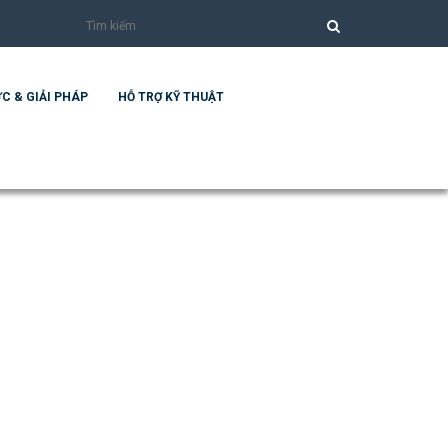
C & GIẢI PHÁP
HỖ TRỢ KỸ THUẬT