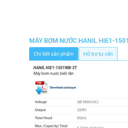
MÁY BƠM NƯỚC HANIL HIE1-150
Chi tiết sản phẩm
Hỗ trợ tư vấn
HANIL HIE1-1501WB-3T
Máy bơm nước biến tần
Voltage
3Ø 380(V.AC)
Output
2(HP)
Total Head
60(m)
Max. Capacity/ Total