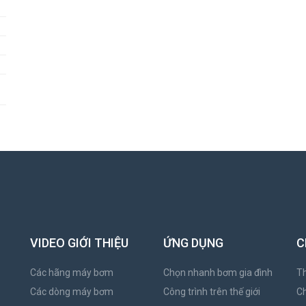
VIDEO GIỚI THIỆU
ỨNG DỤNG
C
Các hãng máy bơm
Chọn nhanh bơm gia đình
Th
Các dòng máy bơm
Công trình trên thế giới
C