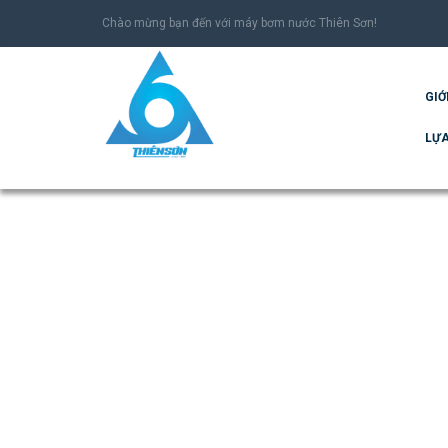
Chào mừng bạn đến với máy bơm nước Thiên Sơn!
GIỚ
LỰA