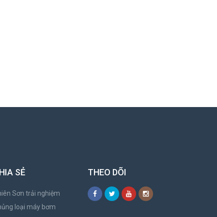
HIA SẺ
THEO DÕI
iên Sơn trải nghiệm
hủng loại máy bơm