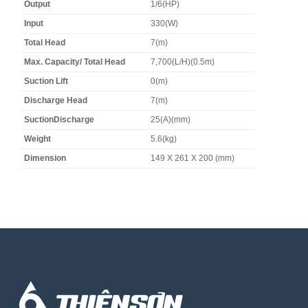
Output
1/6(HP)
Input
330(W)
Total Head
7(m)
Max. Capacity/ Total Head
7,700(L/H)(0.5m)
Suction Lift
0(m)
Discharge Head
7(m)
SuctionDischarge
25(A)(mm)
Weight
5.6(kg)
Dimension
149 X 261 X 200 (mm)