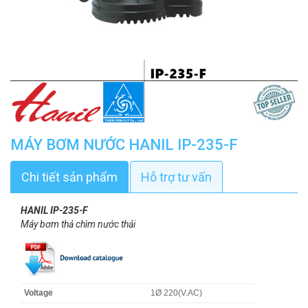
MÁY BƠM NƯỚC HANIL IP-235-F
Chi tiết sản phẩm
Hỗ trợ tư vấn
HANIL IP-235-F
Máy bơm thả chìm nước thải
Voltage
1Ø 220(V.AC)