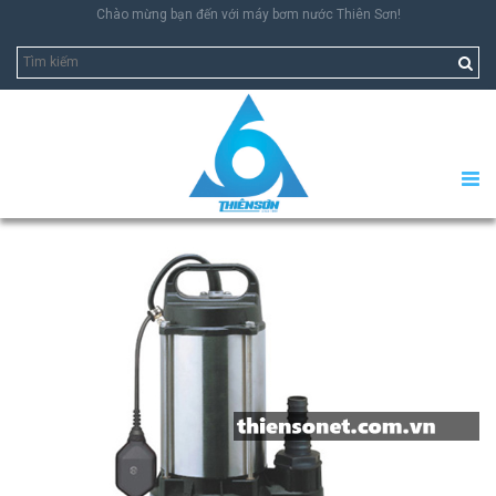
Chào mừng bạn đến với máy bơm nước Thiên Sơn!