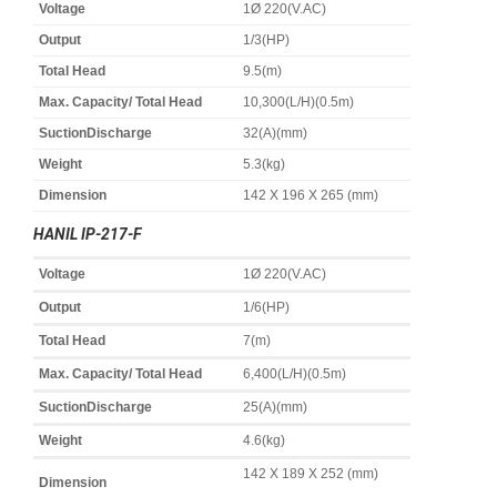
Voltage
1Ø 220(V.AC)
Output
1/3(HP)
Total Head
9.5(m)
Max. Capacity/ Total Head
10,300(L/H)(0.5m)
SuctionDischarge
32(A)(mm)
Weight
5.3(kg)
Dimension
142 X 196 X 265 (mm)
HANIL IP-217-F
Voltage
1Ø 220(V.AC)
Output
1/6(HP)
Total Head
7(m)
Max. Capacity/ Total Head
6,400(L/H)(0.5m)
SuctionDischarge
25(A)(mm)
Weight
4.6(kg)
142 X 189 X 252 (mm)
Dimension