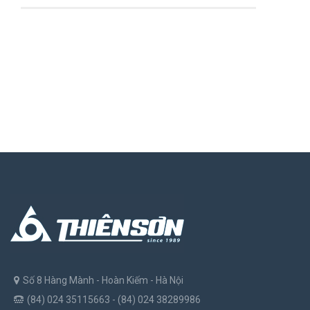
Số 8 Hàng Mành - Hoàn Kiếm - Hà Nội
(84) 024 35115663 - (84) 024 38289986