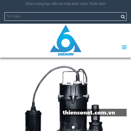
Chào mừng bạn đến với máy bơm nước Thiên Sơn!