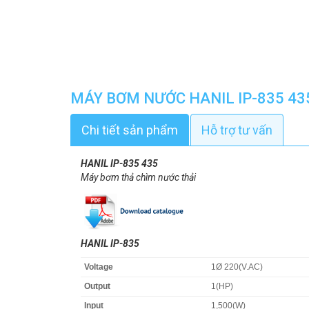
MÁY BƠM NƯỚC HANIL IP-835 43
Chi tiết sản phẩm
Hỗ trợ tư vấn
HANIL IP-835 435
Máy bơm thả chìm nước thải
HANIL IP-835
Voltage
1Ø 220(V.AC)
Output
1(HP)
Input
1,500(W)