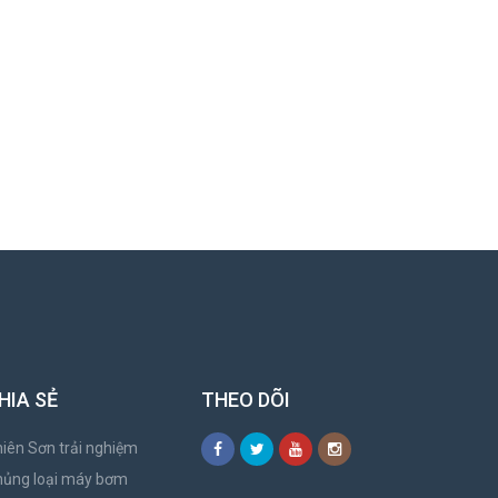
HIA SẺ
THEO DÕI
iên Sơn trải nghiệm
hủng loại máy bơm