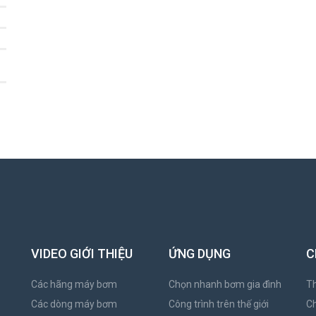
VIDEO GIỚI THIỆU
ỨNG DỤNG
C
Các hãng máy bơm
Chọn nhanh bơm gia đình
Th
Các dòng máy bơm
Công trình trên thế giới
C