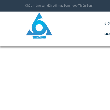
Chào mừng bạn đến với máy bơm nước Thiên Sơn!
GIỚ
LỰA