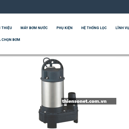
I THIỆU
MÁY BƠM NƯỚC
PHỤ KIỆN
HỆ THỐNG LỌC
LĨNH VỰ
 CHỌN BƠM