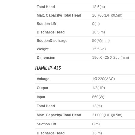
Total Head
18.5(m)
Max. Capacity/ Total Head
26,700(L/H)(0.5m)
Suction Lift
0(m)
Discharge Head
18.5(m)
SuctionDischarge
50(A)(mm)
Weight
15.5(kg)
Dimension
190 X 425 X 255 (mm)
HANIL IP-435
Voltage
1Ø 220(V.AC)
Output
1/2(HP)
Input
860(W)
Total Head
13(m)
Max. Capacity/ Total Head
21,000(L/H)(0.5m)
Suction Lift
0(m)
Discharge Head
13(m)