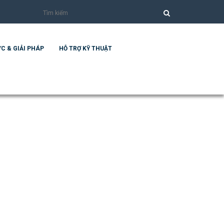
C & GIẢI PHÁP
HỖ TRỢ KỸ THUẬT