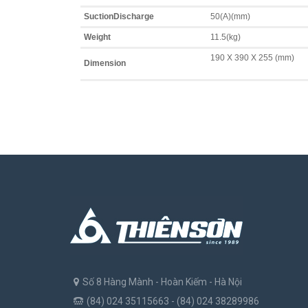
SuctionDischarge
50(A)(mm)
Weight
11.5(kg)
190 X 390 X 255 (mm)
Dimension
Số 8 Hàng Mành - Hoàn Kiếm - Hà Nội
(84) 024 35115663 - (84) 024 38289986