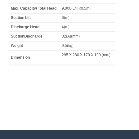
Max. Capacity/ Total Head
9,000(L/H)(0.5m)
Suction Lift
6(m)
Discharge Head
4(m)
SuctionDischarge
32(A)(mm)
Weight
9.5(kg)
295 X 280 X 170 X 190 (mm)
Dimension