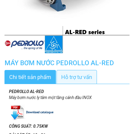
MÁY BƠM NƯỚC PEDROLLO AL-RED
Chi tiết sản phẩm
Hỗ trợ tư vấn
PEDROLLO AL-RED​
Máy bơm nước ly tâm một tầng cánh đầu INOX
CÔNG SUẤT: 0.75KW