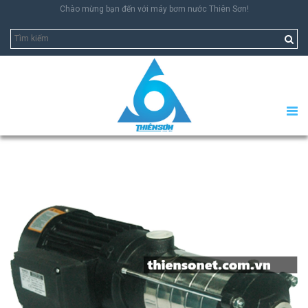
Chào mừng bạn đến với máy bơm nước Thiên Sơn!