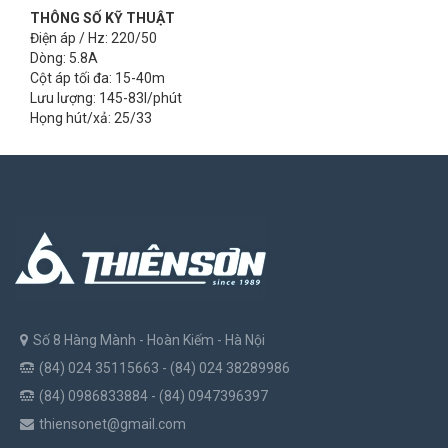
THÔNG SỐ KỸ THUẬT
Điện áp / Hz: 220/50
Dòng: 5.8A
Cột áp tối đa: 15-40m
Lưu lượng: 145-83l/phút
Họng hút/xả: 25/33
Số 8 Hàng Mành - Hoàn Kiếm - Hà Nội
(84) 024 35115663 - (84) 024 38289986
(84) 0986833884 - (84) 0947396397
thiensonet@gmail.com