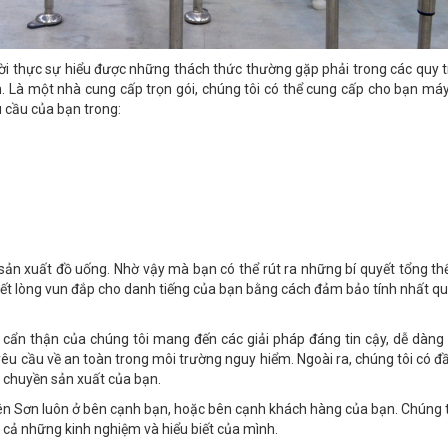
i thực sự hiểu được những thách thức thường gặp phải trong các quy t
n. Là một nhà cung cấp trọn gói, chúng tôi có thể cung cấp cho bạn m
 cầu của bạn trong:
ản xuất đồ uống. Nhờ vậy mà bạn có thể rút ra những bí quyết tổng t
hết lòng vun đắp cho danh tiếng của bạn bằng cách đảm bảo tính nhất q
cẩn thận của chúng tôi mang đến các giải pháp đáng tin cậy, dễ dàng
êu cầu về an toàn trong môi trường nguy hiểm. Ngoài ra, chúng tôi có đ
ây chuyền sản xuất của bạn.
hiên Sơn luôn ở bên cạnh bạn, hoặc bên cạnh khách hàng của bạn. Chúng 
 cả những kinh nghiệm và hiểu biết của mình.