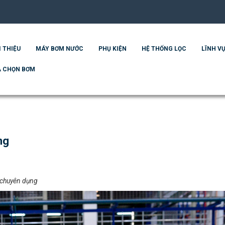
I THIỆU
MÁY BƠM NƯỚC
PHỤ KIỆN
HỆ THỐNG LỌC
LĨNH VỰ
 CHỌN BƠM
ng
 chuyên dụng