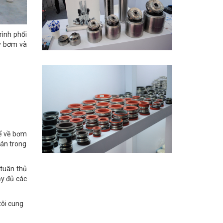
rình phối
áy bơm và
hể về bơm
uán trong
 tuân thủ
ầy đủ các
tôi cung