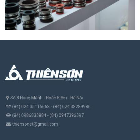
Số 8 Hàng Mành - Hoàn Kiếm - Hà Nội
(84) 024 35115663 - (84) 024 38289986
(84) 0986833884 - (84) 0947396397
thiensonet@gmail.com