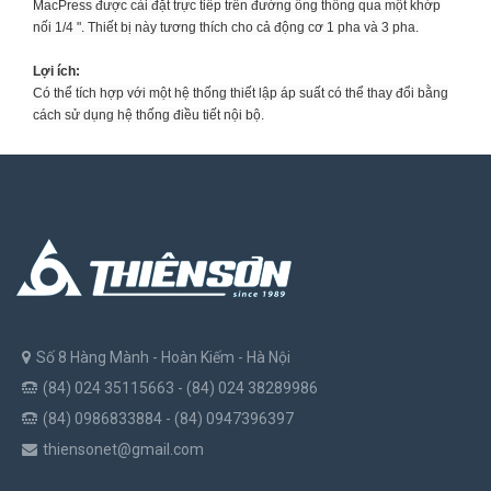
MacPress được cài đặt trực tiếp trên đường ống thông qua một khớp
nối 1/4 ". Thiết bị này tương thích cho cả động cơ 1 pha và 3 pha.
Lợi ích:
Có thể tích hợp với một hệ thống thiết lập áp suất có thể thay đổi bằng
cách sử dụng hệ thống điều tiết nội bộ.
Số 8 Hàng Mành - Hoàn Kiếm - Hà Nội
(84) 024 35115663 - (84) 024 38289986
(84) 0986833884 - (84) 0947396397
thiensonet@gmail.com