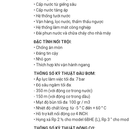
• Cấp nước từ giếng sâu
• Cấp nước tăng áp
• Hệ thống tưới nước
• Vận hàng, lọc nước, thẩm thấu ngược
• Hệ thống làm mát công nghiệp
• Đài phun nước và chữa cháy cho nhà máy
ĐẶC TÍNH NỔI TRỘI:
• Chống ăn mòn
• Đáng tin cậy
• Nhỏ gọn
• Thích hợp khi vận hành ngang
THÔNG SỐ KỸ THUẬT ĐÀU BƠM:
• Áp lực làm việc tối đa: 7 bar
• Độ sâu ngâm tối đa:
- 350 m (với động cơ trong nước)
- 150 m (với động cơ trong dầu)
• Mạt độ bùn tối đa: 100 gr / m3
• Nhiệt độ chất lỏng: từ -5 ° C đến + 60 ° C
• Hỗ trợ kết nối động cơ 4 INCH.
• Họng xả Rp 2 ½ cho model 6BHE (L), Rp 3 " cho mod
THÔNG SỐ KỸ THUẬT ĐỘNG CƠ: