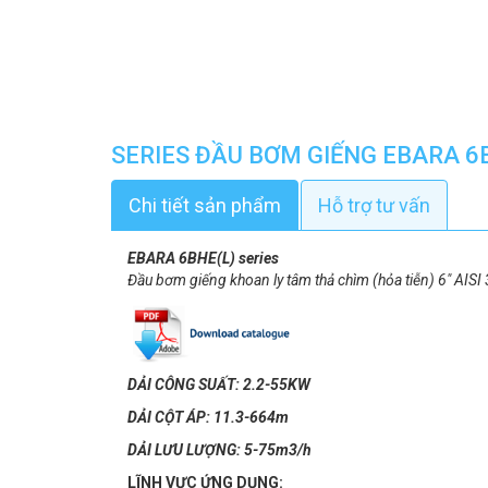
SERIES ĐẦU BƠM GIẾNG EBARA 6
Chi tiết sản phẩm
Hỗ trợ tư vấn
EBARA 6BHE(L) series
Đầu bơm giếng khoan ly tâm thả chìm (hỏa tiễn) 6" AIS
DẢI CÔNG SUẤT: 2.2-55KW
DẢI CỘT ÁP: 11.3-664m
DẢI LƯU LƯỢNG: 5-75m3/h
LĨNH VỰC ỨNG DỤNG: