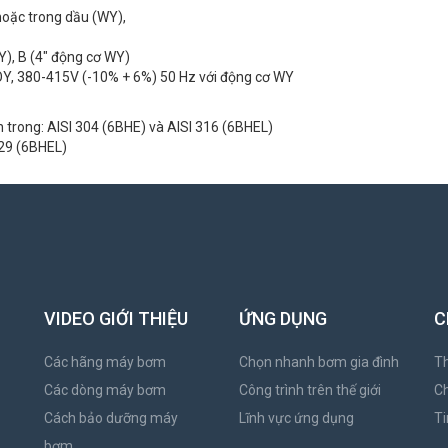
hoặc trong dầu (WY),
Y), B (4" động cơ WY)
 OY, 380-415V (-10% + 6%) 50 Hz với động cơ WY
n trong: AISI 304 (6BHE) và AISI 316 (6BHEL)
329 (6BHEL)
VIDEO GIỚI THIỆU
ỨNG DỤNG
C
Các hãng máy bơm
Chọn nhanh bơm gia đình
Th
Các dòng máy bơm
Công trình trên thế giới
C
Cách bảo dưỡng máy
Lĩnh vực ứng dụng
Ti
bơm