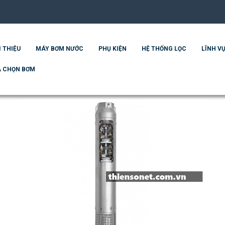
I THIỆU
MÁY BƠM NƯỚC
PHỤ KIỆN
HỆ THỐNG LỌC
LĨNH VỰ
 CHỌN BƠM