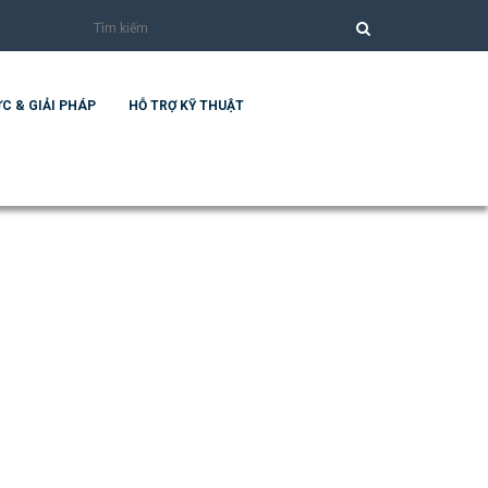
C & GIẢI PHÁP
HỖ TRỢ KỸ THUẬT