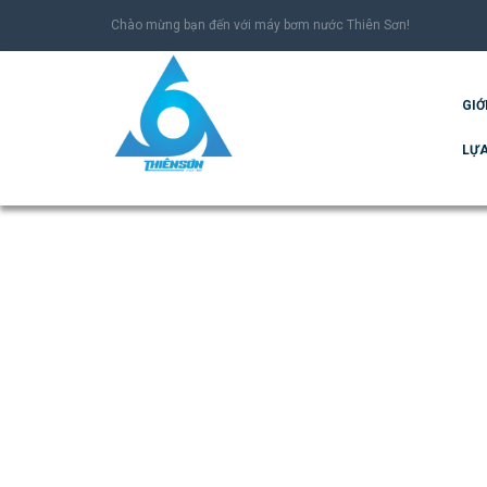
Chào mừng bạn đến với máy bơm nước Thiên Sơn!
GIỚ
LỰA