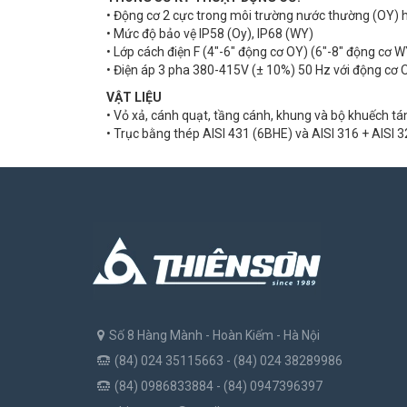
• Động cơ 2 cực trong môi trường nước thường (OY) 
• Mức độ bảo vệ IP58 (Oy), IP68 (WY)
• Lớp cách điện F (4"-6" động cơ OY) (6"-8" động cơ W
• Điện áp 3 pha 380-415V (± 10%) 50 Hz với động cơ
VẬT LIỆU
• Vỏ xả, cánh quạt, tầng cánh, khung và bộ khuếch tá
• Trục bằng thép AISI 431 (6BHE) và AISI 316 + AISI 
Số 8 Hàng Mành - Hoàn Kiếm - Hà Nội
(84) 024 35115663 - (84) 024 38289986
(84) 0986833884 - (84) 0947396397