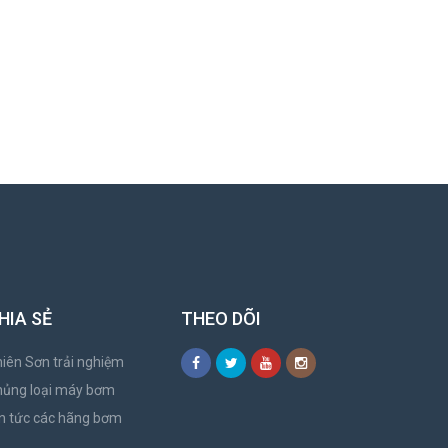
HIA SẺ
THEO DÕI
iên Sơn trải nghiệm
hủng loại máy bơm
n tức các hãng bơm