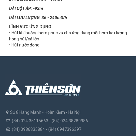
DẢI CỘT ÁP: -93m
DẢI LƯU LƯỢNG: 36 - 240m3/h
LĨNH VỰC ỨNG DỤNG
• Hút khí buồng bơm phục vụ cho ứng dụng mồi bơm lưu lượng
họng hút/xả lớn
• Hút nước đọng
Số 8 Hàng Mành - Hoàn Kiếm - Hà Nội
(84) 024 35115663 - (84) 024 38289986
(84) 0986833884 - (84) 0947396397