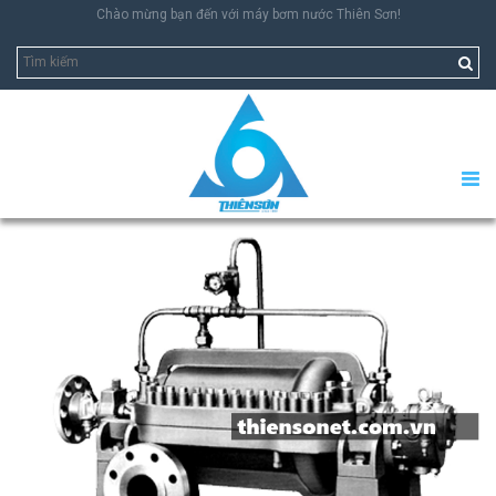
Chào mừng bạn đến với máy bơm nước Thiên Sơn!