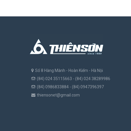
Số 8 Hàng Mành - Hoàn Kiếm - Hà Nội
(84) 024 35115663 - (84) 024 38289986
(84) 0986833884 - (84) 0947396397
thiensonet@gmail.com