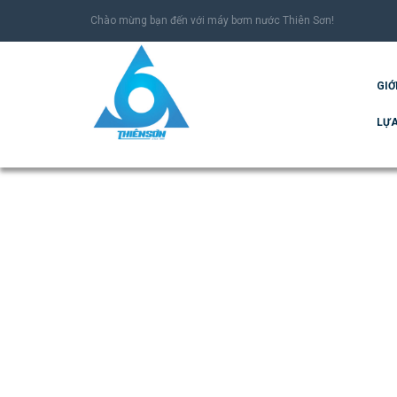
Chào mừng bạn đến với máy bơm nước Thiên Sơn!
GIỚ
LỰA