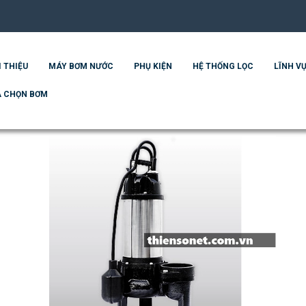
I THIỆU
MÁY BƠM NƯỚC
PHỤ KIỆN
HỆ THỐNG LỌC
LĨNH VỰ
 CHỌN BƠM