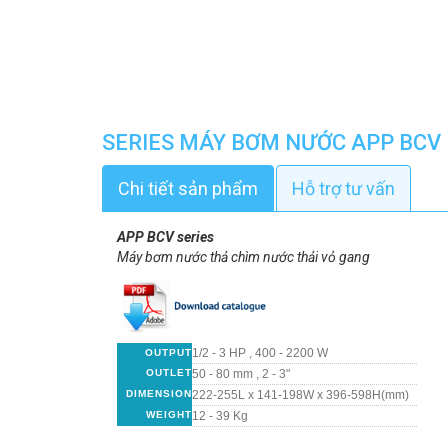
SERIES MÁY BƠM NƯỚC APP BCV
Chi tiết sản phẩm
Hỗ trợ tư vấn
APP BCV series
Máy bơm nước thả chìm nước thải vỏ gang
1/2 - 3 HP , 400 - 2200 W
OUTPUT
OUTLET
50 - 80 mm , 2 - 3"
DIMENSION
222-255L x 141-198W x 396-598H(mm)
WEIGHT
12 - 39 Kg