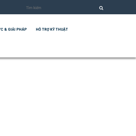
C & GIẢI PHÁP
HỖ TRỢ KỸ THUẬT