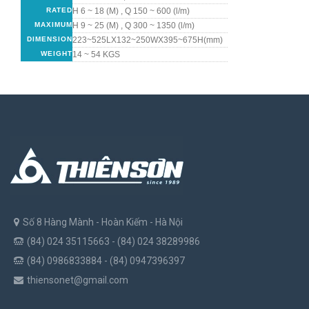
RATED
H 6 ~ 18 (M) , Q 150 ~ 600 (l/m)
MAXIMUM
H 9 ~ 25 (M) , Q 300 ~ 1350 (l/m)
DIMENSION
223~525LX132~250WX395~675H(mm)
WEIGHT
14 ~ 54 KGS
Số 8 Hàng Mành - Hoàn Kiếm - Hà Nội
(84) 024 35115663 - (84) 024 38289986
(84) 0986833884 - (84) 0947396397
thiensonet@gmail.com