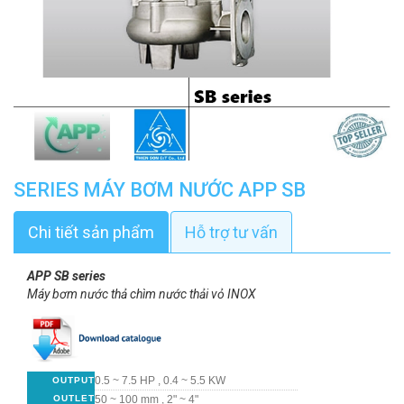
SERIES MÁY BƠM NƯỚC APP SB
Chi tiết sản phẩm
Hỗ trợ tư vấn
APP SB series
Máy bơm nước thả chìm nước thải vỏ INOX
0.5 ~ 7.5 HP , 0.4 ~ 5.5 KW
OUTPUT
OUTLET
50 ~ 100 mm , 2" ~ 4"