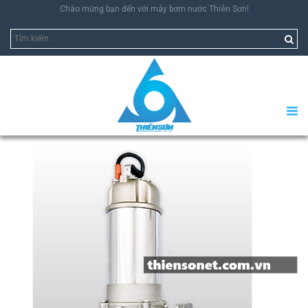
Chào mừng bạn đến với máy bơm nước Thiên Sơn!