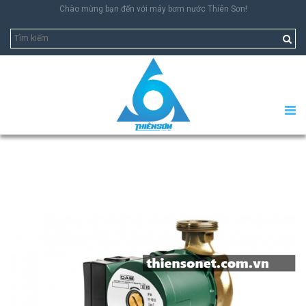
Chào mừng bạn đến với máy bơm nước Thiên Sơn!