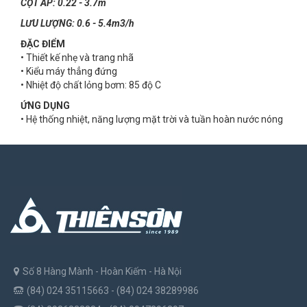
CỘT ÁP: 0.22 - 3.7m
LƯU LƯỢNG: 0.6 - 5.4m3/h
ĐẶC ĐIỂM
• Thiết kế nhẹ và trang nhã
• Kiểu máy thẳng đứng
• Nhiệt độ chất lỏng bơm: 85 độ C
ỨNG DỤNG
• Hệ thống nhiệt, năng lượng mặt trời và tuần hoàn nước nóng
Số 8 Hàng Mành - Hoàn Kiếm - Hà Nội
(84) 024 35115663 - (84) 024 38289986