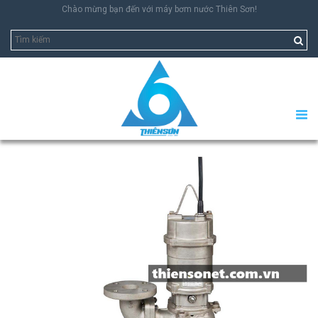
Chào mừng bạn đến với máy bơm nước Thiên Sơn!