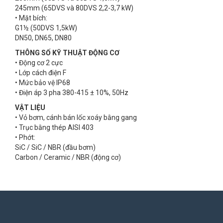
245mm (65DVS và 80DVS 2,2-3,7 kW)
• Mặt bích:
G1½ (50DVS 1,5kW)
DN50, DN65, DN80
THÔNG SỐ KỸ THUẬT ĐỘNG CƠ
• Động cơ 2 cực
• Lớp cách điện F
• Mức bảo vệ IP68
• Điện áp 3 pha 380-415 ± 10%, 50Hz
VẬT LIỆU
• Vỏ bơm, cánh bán lốc xoáy bằng gang
• Trục bằng thép AISI 403
• Phớt:
SiC / SiC / NBR (đầu bơm)
Carbon / Ceramic / NBR (động cơ)