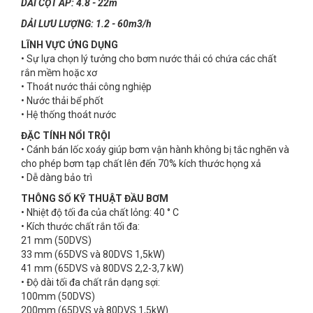
DẢI CỘT ÁP: 4.8 - 22m
DẢI LƯU LƯỢNG: 1.2 - 60m3/h
LĨNH VỰC ỨNG DỤNG
• Sự lựa chọn lý tưởng cho bơm nước thải có chứa các chất
rắn mềm hoặc xơ
• Thoát nước thải công nghiệp
• Nước thải bể phốt
• Hệ thống thoát nước
ĐẶC TÍNH NỔI TRỘI
• Cánh bán lốc xoáy giúp bơm vận hành không bị tắc nghẽn và
cho phép bơm tạp chất lên đến 70% kích thước họng xả
• Dễ dàng bảo trì
THÔNG SỐ KỸ THUẬT ĐẦU BƠM
• Nhiệt độ tối đa của chất lỏng: 40 ° C
• Kích thước chất rắn tối đa:
21 mm (50DVS)
33 mm (65DVS và 80DVS 1,5kW)
41 mm (65DVS và 80DVS 2,2-3,7 kW)
• Độ dài tối đa chất rắn dạng sợi:
100mm (50DVS)
200mm (65DVS và 80DVS 1,5kW)