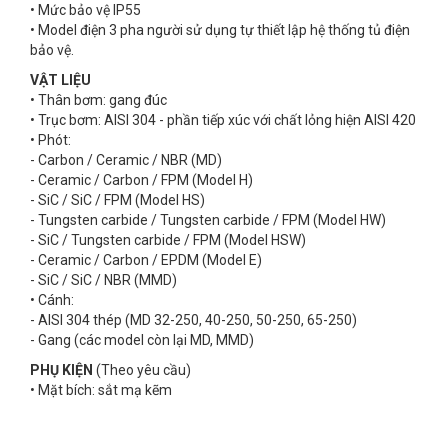
• Mức bảo vệ IP55
• Model điện 3 pha người sử dụng tự thiết lập hệ thống tủ điện
bảo vệ.
VẬT LIỆU
• Thân bơm: gang đúc
• Trục bơm: AISI 304 - phần tiếp xúc với chất lỏng hiện AISI 420
• Phót:
- Carbon / Ceramic / NBR (MD)
- Ceramic / Carbon / FPM (Model H)
- SiC / SiC / FPM (Model HS)
- Tungsten carbide / Tungsten carbide / FPM (Model HW)
- SiC / Tungsten carbide / FPM (Model HSW)
- Ceramic / Carbon / EPDM (Model E)
- SiC / SiC / NBR (MMD)
• Cánh:
- AISI 304 thép (MD 32-250, 40-250, 50-250, 65-250)
- Gang (các model còn lại MD, MMD)
PHỤ KIỆN
(Theo yêu cầu)
• Mặt bích: sắt mạ kẽm