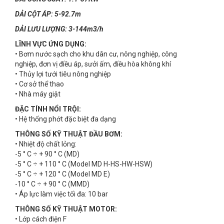
DẢI CỘT ÁP: 5-92.7m
DẢI LƯU LƯỢNG: 3-144m3/h
LĨNH VỰC ỨNG DỤNG:
• Bơm nước sạch cho khu dân cư, nông nghiệp, công
nghiệp, đơn vị điều áp, sưởi ấm, điều hòa không khí
• Thủy lợi tưới tiêu nông nghiệp
• Cơ sở thể thao
• Nhà máy giặt
ĐẶC TÍNH NỔI TRỘI:
• Hệ thống phớt đặc biệt đa dạng
THÔNG SỐ KỸ THUẬT ĐẦU BƠM:
• Nhiệt độ chất lỏng:
-5 ° C ÷ + 90 ° C (MD)
-5 ° C ÷ + 110 ° C (Model MD H-HS-HW-HSW)
-5 ° C ÷ + 120 ° C (Model MD E)
-10 ° C ÷ + 90 ° C (MMD)
• Áp lực làm việc tối đa: 10 bar
THÔNG SỐ KỸ THUẬT MOTOR:
• Lớp cách điện F