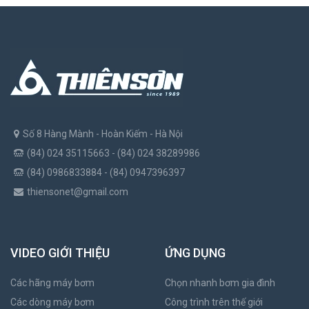
Số 8 Hàng Mành - Hoàn Kiếm - Hà Nội
(84) 024 35115663 - (84) 024 38289986
(84) 0986833884 - (84) 0947396397
thiensonet@gmail.com
VIDEO GIỚI THIỆU
ỨNG DỤNG
Các hãng máy bơm
Chọn nhanh bơm gia đình
Các dòng máy bơm
Công trình trên thế giới