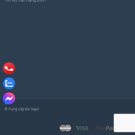
Tin tức các hãng bơm
© Cung cấp bởi Sapo