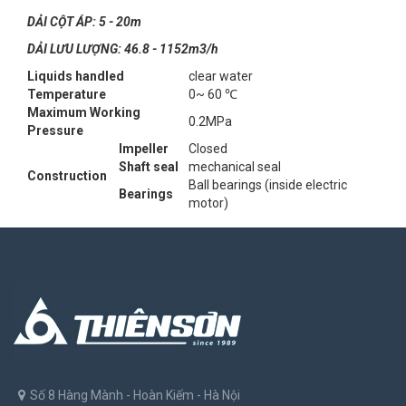
DẢI CỘT ÁP: 5 - 20m
DẢI LƯU LƯỢNG: 46.8 - 1152m3/h
Liquids handled
clear water
Temperature
0~ 60 ℃
Maximum Working
0.2MPa
Pressure
Impeller
Closed
Shaft seal
mechanical seal
Construction
Ball bearings (inside electric
Bearings
motor)
Số 8 Hàng Mành - Hoàn Kiếm - Hà Nội