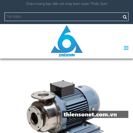
Chào mừng bạn đến với máy bơm nước Thiên Sơn!