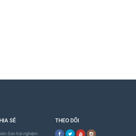
HIA SẺ
THEO DÕI
iên Sơn trải nghiệm