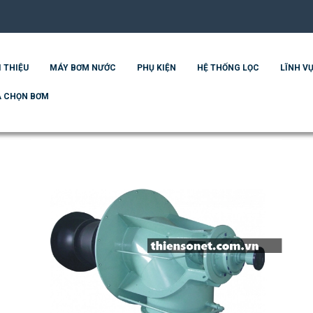
I THIỆU
MÁY BƠM NƯỚC
PHỤ KIỆN
HỆ THỐNG LỌC
LĨNH VỰ
 CHỌN BƠM