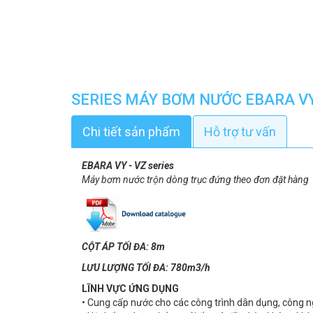
SERIES MÁY BƠM NƯỚC EBARA VY
Chi tiết sản phẩm
Hỗ trợ tư vấn
EBARA VY - VZ series
Máy bơm nước trộn dòng trục đứng theo đơn đặt hàng
CỘT ÁP TỐI ĐA: 8m
LƯU LƯỢNG TỐI ĐA: 780m3/h
LĨNH VỰC ỨNG DỤNG
• Cung cấp nước cho các công trình dân dụng, công 