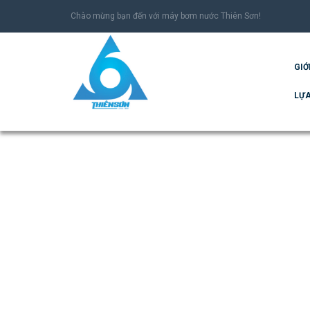
Chào mừng bạn đến với máy bơm nước Thiên Sơn!
GIỚ
LỰA