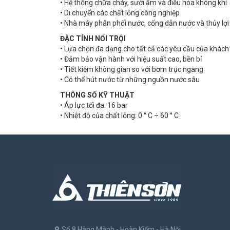
• Hệ thống chữa cháy, sưởi ấm và điều hòa không khí
• Di chuyển các chất lỏng công nghiệp
• Nhà máy phân phối nước, cống dẫn nước và thủy lợi
ĐẶC TÍNH NỔI TRỘI
• Lựa chọn đa dạng cho tất cả các yêu cầu của khác
• Đảm bảo vận hành với hiệu suất cao, bền bỉ
• Tiết kiệm không gian so với bơm trục ngang
• Có thể hút nước từ những nguồn nước sâu
THÔNG SỐ KỸ THUẬT
• Áp lực tối đa: 16 bar
• Nhiệt độ của chất lỏng: 0 ° C ÷ 60 ° C
Số 8 Hàng Mành - Hoàn Kiếm - Hà Nội