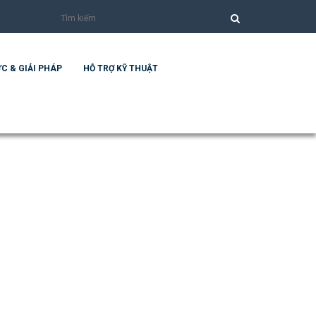
C & GIẢI PHÁP
HỖ TRỢ KỸ THUẬT