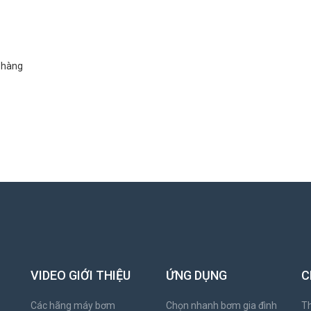
h hàng
VIDEO GIỚI THIỆU
ỨNG DỤNG
C
Các hãng máy bơm
Chọn nhanh bơm gia đình
Th