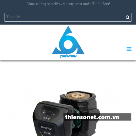
Chào mừng bạn đến với máy bơm nước Thiên Sơn!