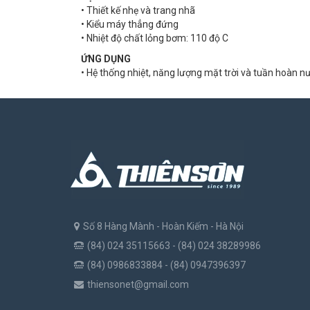
• Thiết kế nhẹ và trang nhã
• Kiểu máy thẳng đứng
• Nhiệt độ chất lỏng bơm: 110 độ C
ỨNG DỤNG
• Hệ thống nhiệt, năng lượng mặt trời và tuần hoàn 
Số 8 Hàng Mành - Hoàn Kiếm - Hà Nội
(84) 024 35115663 - (84) 024 38289986
(84) 0986833884 - (84) 0947396397
thiensonet@gmail.com