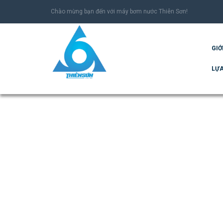
Chào mừng bạn đến với máy bơm nước Thiên Sơn!
GIỚ
LỰA