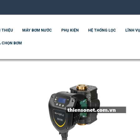
I THIỆU
MÁY BƠM NƯỚC
PHỤ KIỆN
HỆ THỐNG LỌC
LĨNH VỰ
 CHỌN BƠM