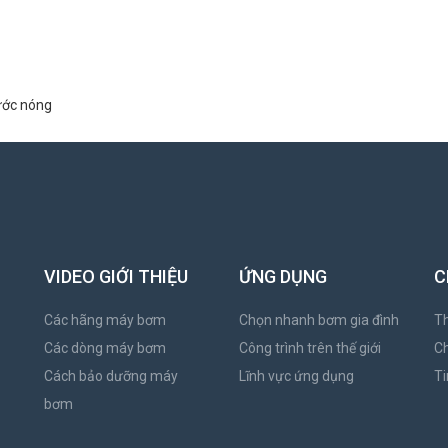
nước nóng
VIDEO GIỚI THIỆU
ỨNG DỤNG
C
Các hãng máy bơm
Chọn nhanh bơm gia đình
Th
Các dòng máy bơm
Công trình trên thế giới
C
Cách bảo dưỡng máy
Lĩnh vực ứng dụng
Ti
bơm