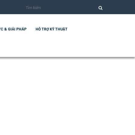
C & GIẢI PHÁP
HỖ TRỢ KỸ THUẬT