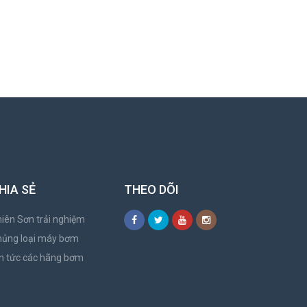
HIA SẺ
THEO DÕI
iên Sơn trải nghiệm
hủng loại máy bơm
n tức các hãng bơm