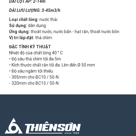
DẢI CỘT ÁP: 2-14m
DẢI LƯU LƯỢNG: 3-45m3/h
Loại chất lỏng:
nước thải
Sử dụng:
dân dụng
Ứng dụng:
thoát nước, nước bẩn - hạt rắn, thoát nước bồn
Vị trí lắp đặt:
thả chìm
ĐẶC TÍNH KỸ THUẬT
Nhiệt độ của chất lỏng 40 ° C
• Độ sâu thả chìm tối đa 5m
• Kích thước chất rắn tối đa: Lên đến Ø 50 mm
• Độ sâu ngâm tối thiểu:
- 305mm cho BC10 / 50-N
- 320mm cho BC15 / 50-N