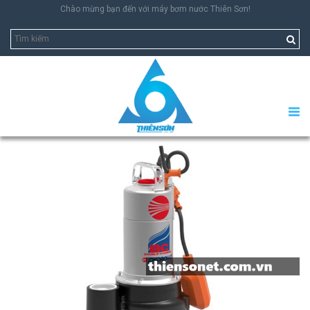
Chào mừng bạn đến với máy bơm nước Thiên Sơn!