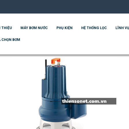
I THIỆU
MÁY BƠM NƯỚC
PHỤ KIỆN
HỆ THỐNG LỌC
LĨNH VỰ
 CHỌN BƠM