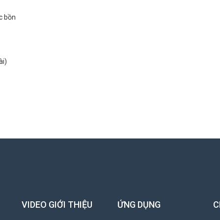
c bồn
ài)
VIDEO GIỚI THIỆU
ỨNG DỤNG
C