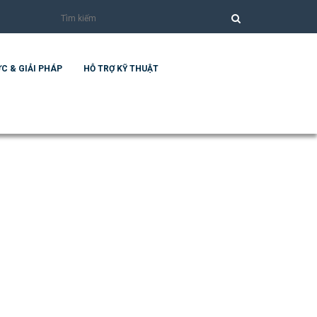
C & GIẢI PHÁP
HỖ TRỢ KỸ THUẬT