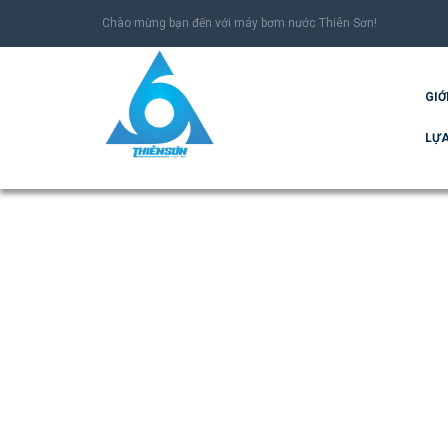
Chào mừng bạn đến với máy bơm nước Thiên Sơn!
GIỚ
LỰA