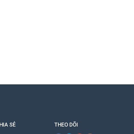
HIA SẺ
THEO DÕI