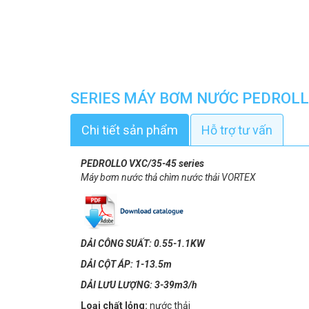
SERIES MÁY BƠM NƯỚC PEDROLL
Chi tiết sản phẩm
Hỗ trợ tư vấn
PEDROLLO VXC/35-45​ series
Máy bơm nước thả chìm nước thải VORTEX
DẢI CÔNG SUẤT: 0.55-1.1KW
DẢI CỘT ÁP: 1-13.5m
DẢI LƯU LƯỢNG: 3-39m3/h
Loại chất lỏng:
nước thải