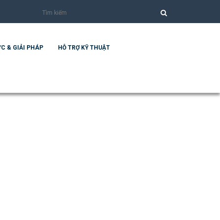
C & GIẢI PHÁP
HỖ TRỢ KỸ THUẬT