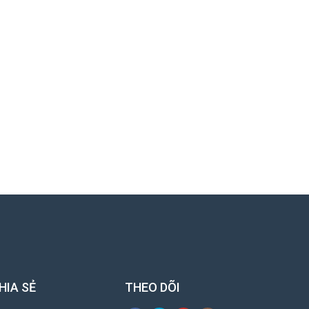
HIA SẺ
THEO DÕI