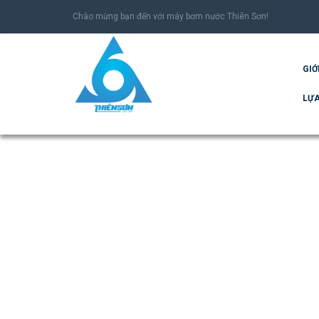
Chào mừng bạn đến với máy bơm nước Thiên Sơn!
GIỚ
LỰA