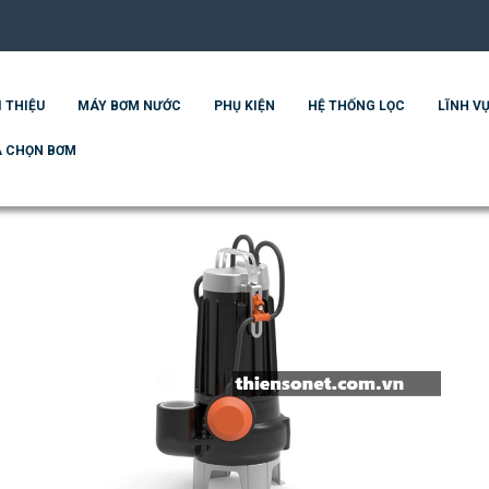
I THIỆU
MÁY BƠM NƯỚC
PHỤ KIỆN
HỆ THỐNG LỌC
LĨNH VỰ
 CHỌN BƠM