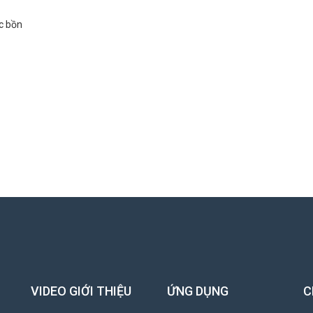
c bồn
VIDEO GIỚI THIỆU
ỨNG DỤNG
C