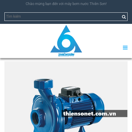
Chào mừng bạn đến với máy bơm nước Thiên Sơn!