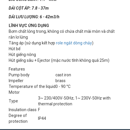
DẢI CỘT ÁP: 7.8 - 37m
DẢI LƯU LƯỢNG: 6 - 42m3/h
LĨNH VỰC ỨNG DỤNG
Bơm chất lỏng trong, không có chứa chất mài mòn và chất
rắn lơ lửng
Tăng áp (sử dụng kết hợp
role ngắt dòng chảy
)
Hút bể
Hút giếng nông
Hút giếng sâu + Ejector (mặc nước tĩnh không quá 25m)
Features
Pump body
cast iron
Impeller
brass
Temperature of the liquid
0 - 90 °C
Motor
3~ 230/400V-50Hz; 1~ 230V-50Hz with
Type
thermal protection
Insulation class
F
Degree of
IP44
protection