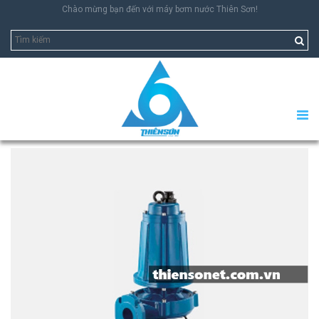
Chào mừng bạn đến với máy bơm nước Thiên Sơn!