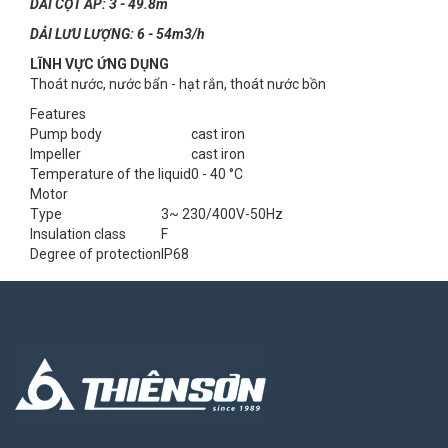
DẢI CỘT ÁP: 3 - 49.8m
DẢI LƯU LƯỢNG: 6 - 54m3/h
LĨNH VỰC ỨNG DỤNG
Thoát nước, nước bẩn - hạt rắn, thoát nước bồn
Features
Pump body
cast iron
Impeller
cast iron
Temperature of the liquid
0 - 40 °C
Motor
Type
3~ 230/400V-50Hz
Insulation class
F
Degree of protection
IP68