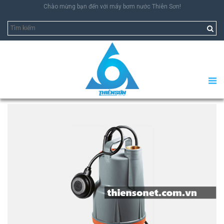
Chào mừng bạn đến với máy bơm nước Thiên Sơn!