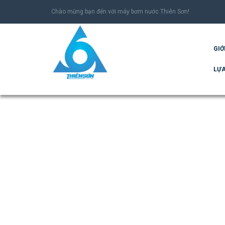
Chào mừng bạn đến với máy bơm nước Thiên Sơn!
GIỚ
LỰA