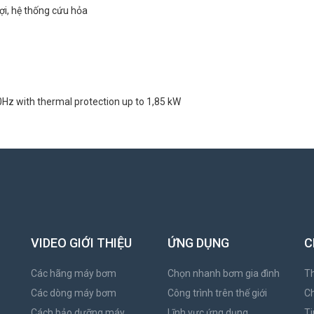
ợi, hệ thống cứu hỏa
z with thermal protection up to 1,85 kW
VIDEO GIỚI THIỆU
ỨNG DỤNG
C
Các hãng máy bơm
Chọn nhanh bơm gia đình
Th
Các dòng máy bơm
Công trình trên thế giới
C
Cách bảo dưỡng máy
Lĩnh vực ứng dụng
Ti