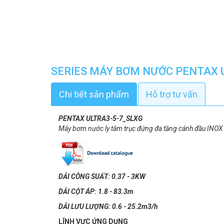
SERIES MÁY BƠM NƯỚC PENTAX 
Chi tiết sản phẩm
Hỗ trợ tư vấn
PENTAX ULTRA3-5-7_SLXG​
Máy bơm nước ly tâm trục đứng đa tầng cánh đầu INOX
DẢI CÔNG SUẤT: 0.37 - 3KW
DẢI CỘT ÁP: 1.8 - 83.3m
DẢI LƯU LƯỢNG: 0.6 - 25.2m3/h
LĨNH VỰC ỨNG DỤNG