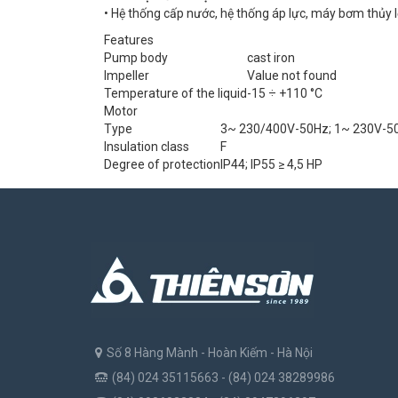
• Hệ thống cấp nước, hệ thống áp lực, máy bơm thủy l
Features
Pump body
cast iron
Impeller
Value not found
Temperature of the liquid
-15 ÷ +110 °C
Motor
Type
3~ 230/400V-50Hz; 1~ 230V-50H
Insulation class
F
Degree of protection
IP44; IP55 ≥ 4,5 HP
Số 8 Hàng Mành - Hoàn Kiếm - Hà Nội
(84) 024 35115663 - (84) 024 38289986