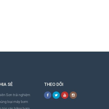
HIA SẺ
THEO DÕI
iên Sơn trải nghiệm
hủng loại máy bơm
n tức các hãng bơm