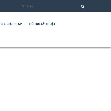
C & GIẢI PHÁP
HỖ TRỢ KỸ THUẬT