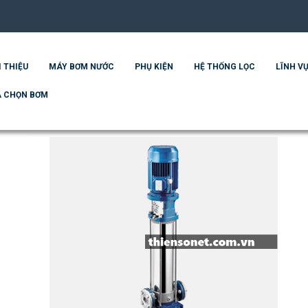
I THIỆU
MÁY BƠM NƯỚC
PHỤ KIỆN
HỆ THỐNG LỌC
LĨNH VỰ
 CHỌN BƠM