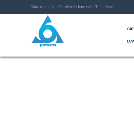
Chào mừng bạn đến với máy bơm nước Thiên Sơn!
GIỚ
LỰA