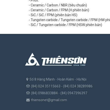
• Phớt:
- Ceramic / Carbon / NBR (tiêu chuẩn)
- Ceramic / Carbon / FPM (H phiên bản)
- SiC / SiC / FPM (phiên bản HS)
- Tungsten carbide / Tungsten carbide / FPM (HW ph
- SiC / Tungsten carbide / FPM (HSW phiên bản)
Số 8 Hàng Mành - Hoàn Kiếm - Hà Nội
(84) 024 35115663 - (84) 024 38289986
(84) 0986833884 - (84) 0947396397
thiensonet@gmail.com