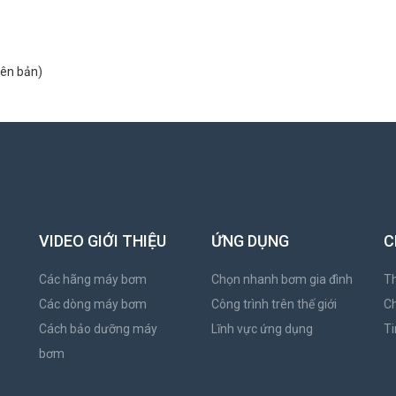
iên bản)
VIDEO GIỚI THIỆU
ỨNG DỤNG
C
Các hãng máy bơm
Chọn nhanh bơm gia đình
Th
Các dòng máy bơm
Công trình trên thế giới
C
Cách bảo dưỡng máy
Lĩnh vực ứng dụng
Ti
bơm