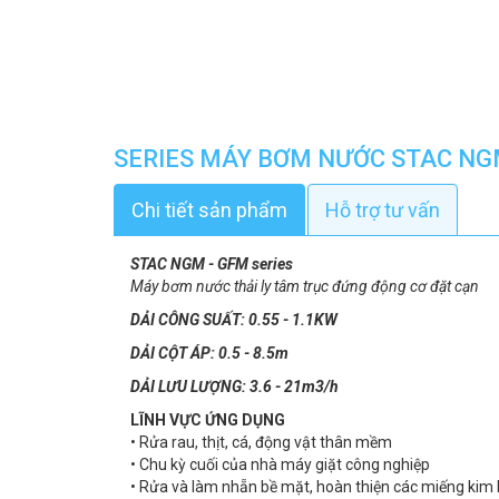
SERIES MÁY BƠM NƯỚC STAC NG
Chi tiết sản phẩm
Hỗ trợ tư vấn
STAC NGM - GFM series
Máy bơm nước thải ly tâm trục đứng động cơ đặt cạn
DẢI CÔNG SUẤT: 0.55 - 1.1KW
DẢI CỘT ÁP: 0.5 - 8.5m
DẢI LƯU LƯỢNG: 3.6 - 21m3/h
LĨNH VỰC ỨNG DỤNG
• Rửa rau, thịt, cá, động vật thân mềm
• Chu kỳ cuối của nhà máy giặt công nghiệp
• Rửa và làm nhẵn bề mặt, hoàn thiện các miếng kim loạ