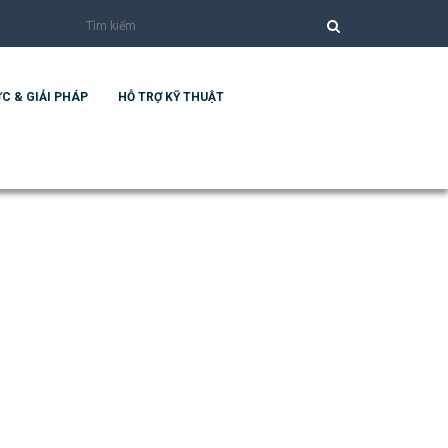
C & GIẢI PHÁP
HỖ TRỢ KỸ THUẬT