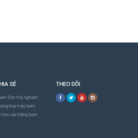
HIA SẺ
THEO DÕI
iên Sơn trải nghiệm
hủng loại máy bơm
n tức các hãng bơm