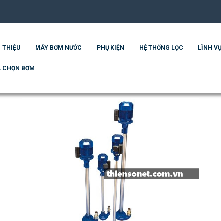
I THIỆU
MÁY BƠM NƯỚC
PHỤ KIỆN
HỆ THỐNG LỌC
LĨNH VỰ
 CHỌN BƠM