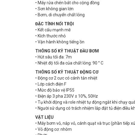
• Máy rửa chén bát cho cộng đồng
• Sơn không gian lớn
• Bơm, di chuyển chất lỏng
ĐẶC TÍNH NỔI TRỘI
• Kết cấu mạnh mẽ
• Kích thước nhỏ
• Vận hành không tiếng ồn
THÔNG SỐ KỸ THUẬT ĐẦU BƠM
• Hút sâu tối đa: 7m
• Nhiệt độ tối đa của chất lỏng: 90 ° C
THÔNG SỐ KỸ THUẬT ĐỘNG CƠ
• Động cơ 2 cưc có cánh tản nhiệt
• Lớp cách điện F
• Mức độ bảo vệ IP55
• Điện áp 3 pha 230V ± 10%, 50Hz
• Tụ khởi động và role nhiệt tự động ngắt khi chạy qu
• Người sử dụng có trách nhiệm lắp đặt tủ điện điều k
VẬT LIỆU
• Máy bơm vỏ, nắp vỏ, cánh quạt và trục (phần tiếp xú
• Vỏ động cơ: nhôm