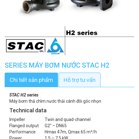
SERIES MÁY BƠM NƯỚC STAC H2
Chi tiết sản phẩm
Hỗ trợ tư vấn
STAC H2 series
Máy bơm thả chìm nước thải cánh đôi góc nhọn
Technical data
Impeller
Twin and quad-channel
Flanged output
G2″ – DN65
Performance
Hmax 47m, Qmax 65 m³/h
Power
1,5 – 7,5 kW