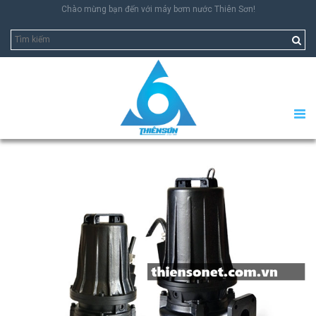
Chào mừng bạn đến với máy bơm nước Thiên Sơn!