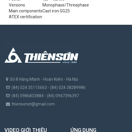
Versions
Monophase/Threephase
Main components
Cast iron GG25
ATEX certification
Số 8 Hàng Mành - Hoàn Kiếm - Hà Nội
(84) 024 35115663 - (84) 024 38289986
(84) 0986833884 - (84) 0947396397
thiensonet@gmail.com
VIDEO GIỚI THIỆU
ỨNG DỤNG