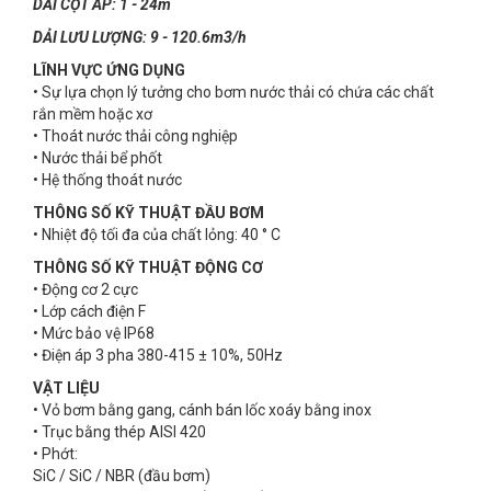
DẢI CỘT ÁP: 1 - 24m
DẢI LƯU LƯỢNG: 9 - 120.6m3/h
LĨNH VỰC ỨNG DỤNG
• Sự lựa chọn lý tưởng cho bơm nước thải có chứa các chất
rắn mềm hoặc xơ
• Thoát nước thải công nghiệp
• Nước thải bể phốt
• Hệ thống thoát nước
THÔNG SỐ KỸ THUẬT ĐẦU BƠM
• Nhiệt độ tối đa của chất lỏng: 40 ° C
THÔNG SỐ KỸ THUẬT ĐỘNG CƠ
• Động cơ 2 cực
• Lớp cách điện F
• Mức bảo vệ IP68
• Điện áp 3 pha 380-415 ± 10%, 50Hz
VẬT LIỆU
• Vỏ bơm bằng gang, cánh bán lốc xoáy bằng inox
• Trục bằng thép AISI 420
• Phớt:
SiC / SiC / NBR (đầu bơm)