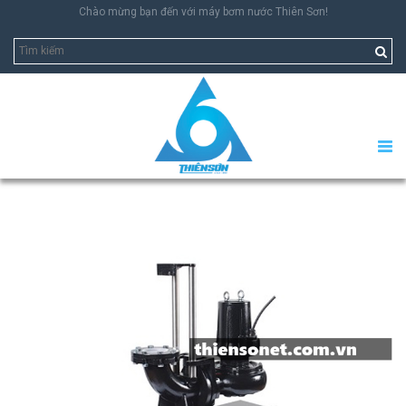
Chào mừng bạn đến với máy bơm nước Thiên Sơn!