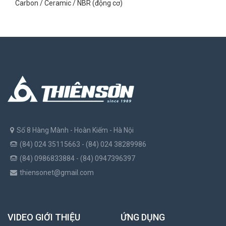
Carbon / Ceramic / NBR (động cơ)
Số 8 Hàng Mành - Hoàn Kiếm - Hà Nội
(84) 024 35115663 - (84) 024 38289986
(84) 0986833884 - (84) 0947396397
thiensonet@gmail.com
VIDEO GIỚI THIỆU
ỨNG DỤNG