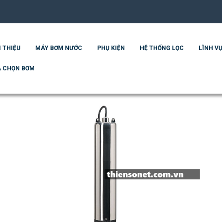
I THIỆU
MÁY BƠM NƯỚC
PHỤ KIỆN
HỆ THỐNG LỌC
LĨNH VỰ
 CHỌN BƠM