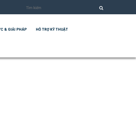
C & GIẢI PHÁP
HỖ TRỢ KỸ THUẬT