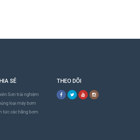
HIA SẺ
THEO DÕI
iên Sơn trải nghiệm
hủng loại máy bơm
n tức các hãng bơm