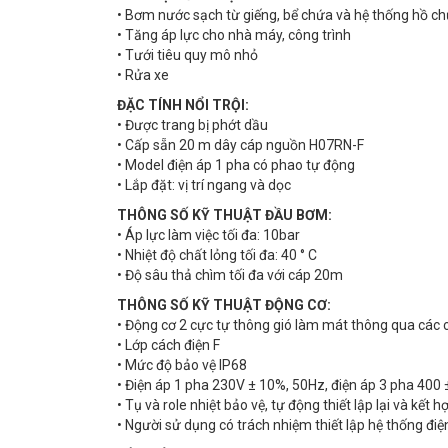
• Bơm nước sạch từ giếng, bể chứa và hệ thống hồ c
• Tăng áp lực cho nhà máy, công trình
• Tưới tiêu quy mô nhỏ
• Rửa xe
ĐẶC TÍNH NỔI TRỘI:
• Được trang bị phớt dầu
• Cấp sẵn 20 m dây cáp nguồn H07RN-F
• Model điện áp 1 pha có phao tự động
• Lắp đặt: vị trí ngang và dọc
THÔNG SỐ KỸ THUẬT ĐẦU BƠM:
• Áp lực làm việc tối đa: 10bar
• Nhiệt độ chất lỏng tối đa: 40 ° C
• Độ sâu thả chìm tối đa với cáp 20m
THÔNG SỐ KỸ THUẬT ĐỘNG CƠ:
• Động cơ 2 cực tự thông gió làm mát thông qua các 
• Lớp cách điện F
• Mức độ bảo vệ IP68
• Điện áp 1 pha 230V ± 10%, 50Hz, điện áp 3 pha 400
• Tụ và role nhiệt bảo vệ, tự động thiết lập lại và kết 
• Người sử dụng có trách nhiệm thiết lập hệ thống đi