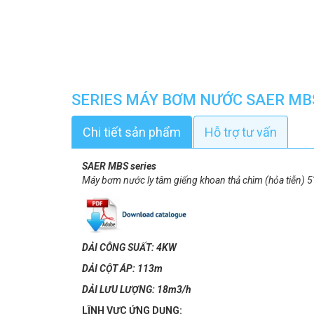
SERIES MÁY BƠM NƯỚC SAER MB
Chi tiết sản phẩm
Hỗ trợ tư vấn
SAER MBS series
Máy bơm nước ly tâm giếng khoan thả chìm (hỏa tiễn) 5
DẢI CÔNG SUẤT: 4KW
DẢI CỘT ÁP: 113m
DẢI LƯU LƯỢNG: 18m3/h
LĨNH VỰC ỨNG DỤNG: