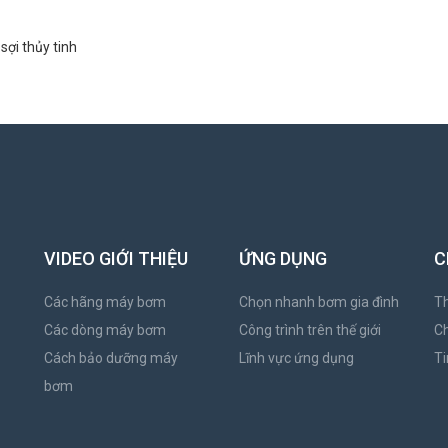
sợi thủy tinh
VIDEO GIỚI THIỆU
ỨNG DỤNG
C
Các hãng máy bơm
Chọn nhanh bơm gia đình
Th
Các dòng máy bơm
Công trình trên thế giới
C
Cách bảo dưỡng máy
Lĩnh vực ứng dụng
Ti
bơm