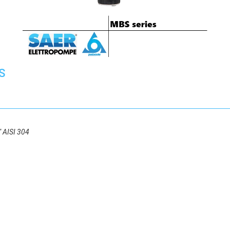
S
" AISI 304