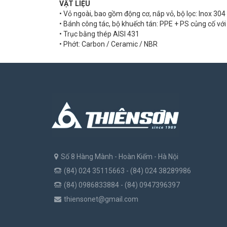
VẬT LIỆU
• Vỏ ngoài, bao gồm động cơ, nắp vỏ, bộ lọc: Inox 304
• Bánh công tác, bộ khuếch tán: PPE + PS củng cố với 
• Trục bằng thép AISI 431
• Phớt: Carbon / Ceramic / NBR
Số 8 Hàng Mành - Hoàn Kiếm - Hà Nội
(84) 024 35115663 - (84) 024 38289986
(84) 0986833884 - (84) 0947396397
thiensonet@gmail.com