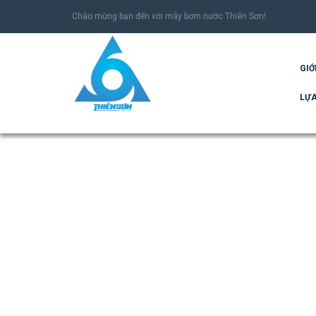
Chào mừng bạn đến với máy bơm nước Thiên Sơn!
GIỚ
LỰA