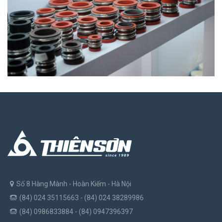
Số 8 Hàng Mành - Hoàn Kiếm - Hà Nội
(84) 024 35115663 - (84) 024 38289986
(84) 0986833884 - (84) 0947396397