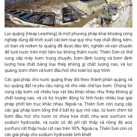
Lọc quặng (Heap Leaching) là một phương pháp khai khoáng công
nghiệp dùng để trích xuất các kim loại quý như hợp chất đồng, kẽm,
cô-ban và nicken từ quặng đã được đào lên, nghiền và vận chuyển
để tưới nước trên một tấm lọc không thấm nước. Thiên Sơn có thể
cung cấp máy bơm trung chuyển, bơm định lượng và bơm định
lượng hóa chất bằng loại thép không gỉ chất lượng cao, và lọc
quặng, bơm chìm và bơm đầu hút cho toàn bộ quy trình.
Các giải pháp cho nước quặng thay đổi theo thành phần quặng, và
lọc quặng đặt ra yêu cầu nặng nề cho việc chế tạo bơm. Chúng tôi
cung cấp bơm với nhiều loại vật liệu khác nhau như thép không gỉ
chất lượng cao, và có bộ truyền động từ tính hoặc nhiều loại giải
pháp phốt kín trục khác nhau. Ngoài ra, Thiên Sơn còn cung cấp
các giải pháp bơm tổng thể ở bất kỳ quy mô nào, từ bơm chìm tới
bơm đầu hút cho nước có chứa hóa chất, như acis sunfuric và
sodium hydroxide, và nước có độ pH rất thấp và nồng độ acis
sunfuric rất thấp hoặc rất cao trên 90%. Ngoài ra, Thiên Sơn còn có
các giải pháp cho sodium hydroxide tinh khiết.