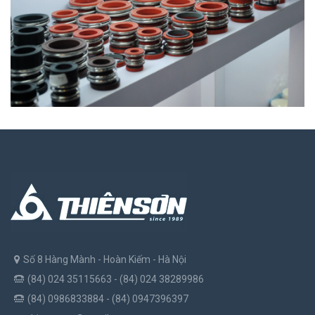
Số 8 Hàng Mành - Hoàn Kiếm - Hà Nội
(84) 024 35115663 - (84) 024 38289986
(84) 0986833884 - (84) 0947396397