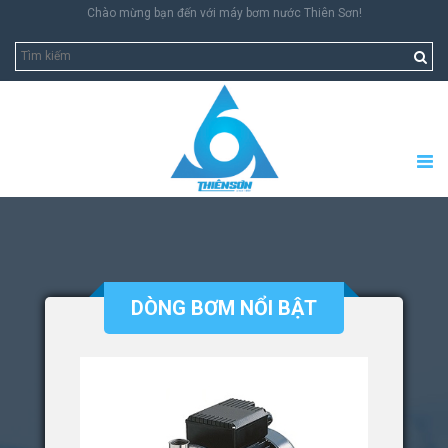
Chào mừng bạn đến với máy bơm nước Thiên Sơn!
DÒNG BƠM NỔI BẬT