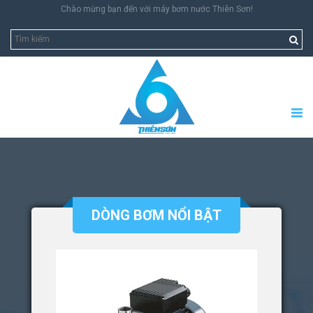
Chào mừng bạn đến với máy bơm nước Thiên Sơn!
DÒNG BƠM NỔI BẬT