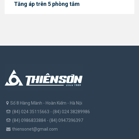
Tăng áp trên 5 phòng tắm
Số 8 Hàng Mành - Hoàn Kiếm - Hà Nội
(84) 024 35115663 - (84) 024 38289986
(84) 0986833884 - (84) 0947396397
thiensonet@gmail.com